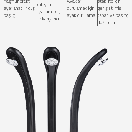
Yağmur efektli
Ayakları
stabilite için
kolayca
ayarlanabilir duş
durulamak için
genişletilmiş
ayarlamak için
başlığı
ayak durulama
taban ve basınç
bir karıştırıcı
düşürücü