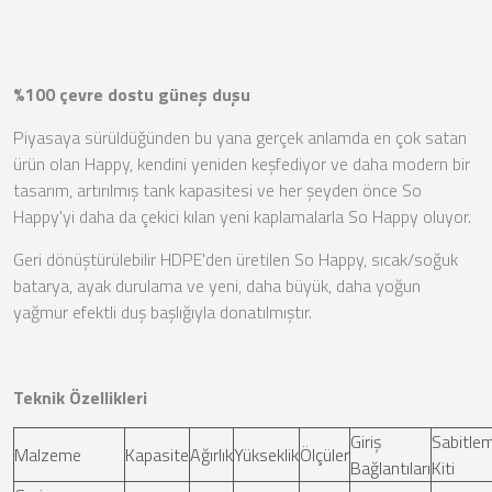
%100 çevre dostu güneş duşu
Piyasaya sürüldüğünden bu yana gerçek anlamda en çok satan
ürün olan Happy, kendini yeniden keşfediyor ve daha modern bir
tasarım, artırılmış tank kapasitesi ve her şeyden önce So
Happy'yi daha da çekici kılan yeni kaplamalarla So Happy oluyor.
Geri dönüştürülebilir HDPE'den üretilen So Happy, sıcak/soğuk
batarya, ayak durulama ve yeni, daha büyük, daha yoğun
yağmur efektli duş başlığıyla donatılmıştır.
Teknik Özellikleri
Giriş
Sabitle
Malzeme
Kapasite
Ağırlık
Yükseklik
Ölçüler
Bağlantıları
Kiti