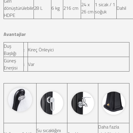
Geri
24 x
1 sicak / 1
dönüştürülebilir
28 L
6 kg
216 cm
Dahil
26 cm
soğuk
HDPE
Avantajlar
Duş
:
Kireç Önleyici
Başlığı
Güneş
:
Var
Enerjisi
Daha fazla
Su sıcaklığını